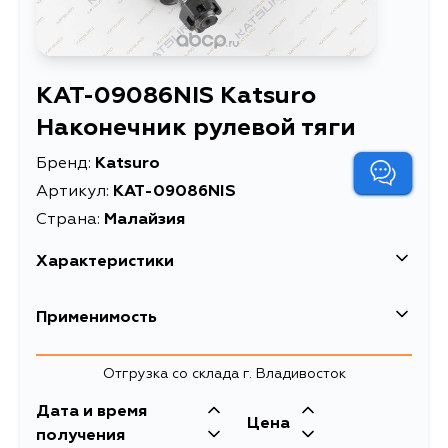
KAT-09086NIS Katsuro
Наконечник рулевой тяги
Бренд:
Katsuro
Артикул:
KAT-09086NIS
Страна:
Малайзия
Характеристики
Масса, кг
0.45
Применимость
Описание
НАКОНЕЧНИК РУЛЕВОЙ ТЯГИ
Nissan
Отгрузка со склада г. Владивосток
Товарная группа
рулевые наконечники
Кузов
Двигатель
Дата и время
Цена
VW30, W30, NW30, VNW30, SC34,
KA24DE, CD20TI,
получения