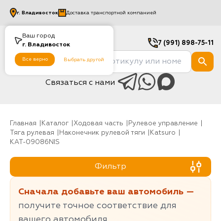
г.
Владивосток
Доставка транспортной компанией
Ваш город
7 (991) 898-75-11
г.
Владивосток
Все верно
Выбрать другой
Связаться с нами
Главная
Каталог
Ходовая часть
рулевое управление
Тяга рулевая
Наконечник рулевой тяги
Katsuro
KAT-09086NIS
Фильтр
Сначала добавьте ваш автомобиль —
получите точное соответствие для
вашего автомобиля