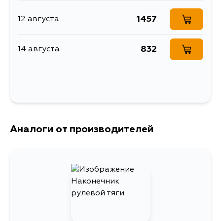
GC34, GCC34, GNC34, HC34, CS14,
RB25DET, RD28,
S14, WGC34, WHC34, C23, KBC23,
RB25DE, RB20DE,
KBCC23, KBNC23, KAJC23, KVC23,
RB20E, SR20DE,
1457
12 августа
KVJC23, VAJC23, VVJC23, KVNC23
SR20DET, GA16DE,
GA16DS, CD20,
CD20T, CD20ET
832
14 августа
Аналоги от производителей