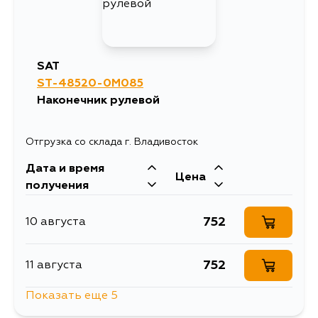
1453
5 сентября
1366
17 августа
1614
5 сентября
SAT
1366
ST-48520-0M085
18 августа
Наконечник рулевой
1366
20 августа
Отгрузка со склада г. Владивосток
Дата и время
1366
30 августа
Цена
получения
1366
5 сентября
752
10 августа
752
11 августа
Показать еще 5
864
14 августа