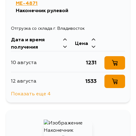
ME-4871
1525
11 августа
Наконечник рулевой
1366
12 августа
Отгрузка со склада г. Владивосток
Дата и время
2490
12 августа
Цена
получения
1366
13 августа
1231
10 августа
1309
13 августа
1533
12 августа
Показать еще 4
1703
14 августа
1459
14 августа
1366
15 августа
1551
1 сентября
1366
16 августа