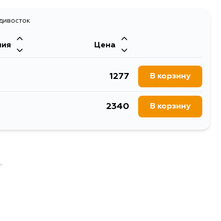
адивосток
ния
Цена
1277
В корзину
2340
В корзину
.