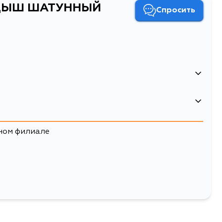
ЛАДЫШ ШАТУННЫЙ
Спросить
ЫШ ШАТУННЫЙ
ном филиале
Двигатель
 U30, W30, L30, VE24, D22,
KA24DE, KA24E, KA24, CA20S,
22Q, D22F, LCD22S, D22SS,
CA20E, ZD30, TD27TI, TD27T, Z24I,
, DQGE25, QE25, QGE25,
Z24, Z20, YD25DDTI, TD25TI, TD25,
30, PNN30
SD25, SD23