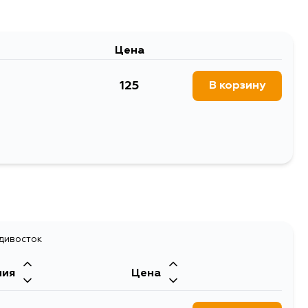
Цена
125
В корзину
адивосток
ния
Цена