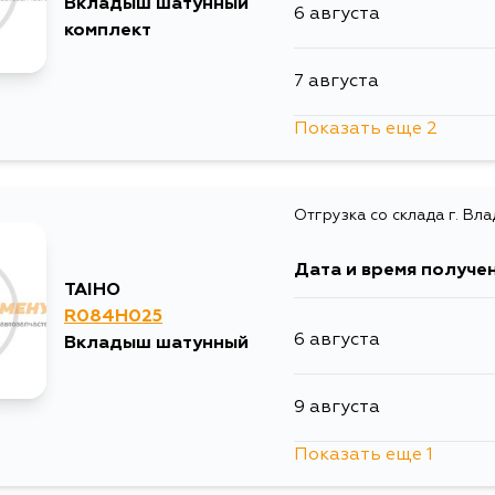
Вкладыш шатунный
6 августа
комплект
7 августа
Показать еще 2
9 августа
Отгрузка со склада г. Вл
11 августа
Дата и время получе
TAIHO
R084H025
6 августа
Вкладыш шатунный
9 августа
Показать еще 1
11 августа