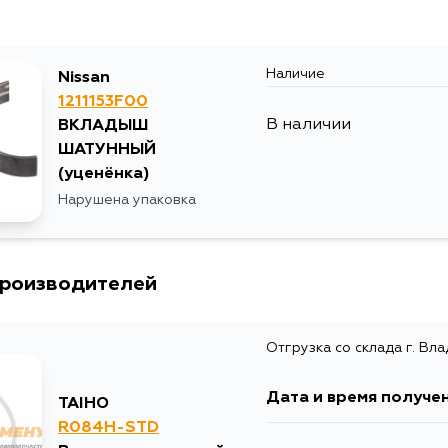
Наличие
Nissan
1211153F00
В наличии
ВКЛАДЫШ
ШАТУННЫЙ
(уценёнка)
Нарушена упаковка
производителей
Отгрузка со склада г. Вл
Дата и время получе
TAIHO
R084H-STD