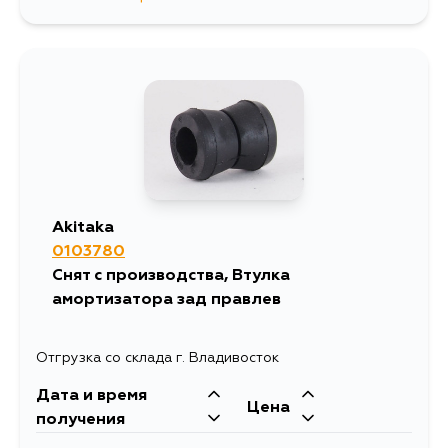
449
10 августа
384
11 августа
1378
12 августа
474
14 августа
Akitaka
0103780
384
16 августа
Снят с производства, Втулка
амортизатора зад правлев
384
17 августа
Отгрузка со склада г. Владивосток
384
18 августа
Дата и время
Цена
получения
384
20 августа