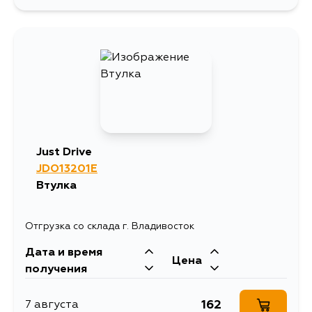
254
3 сентября
257
4 сентября
Just Drive
JDO13201E
Втулка
Отгрузка со склада г. Владивосток
Дата и время
Цена
получения
162
7 августа