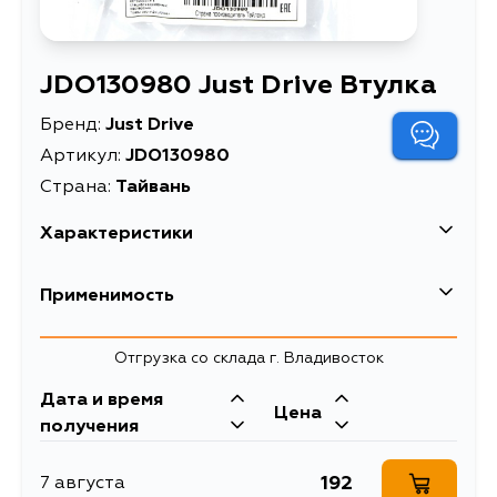
JDO130980 Just Drive Втулка
Бренд:
Just Drive
Артикул:
JDO130980
Страна:
Тайвань
Характеристики
Масса, кг
0.02
Применимость
Описание
Втулка
Honda
Отгрузка со склада г. Владивосток
Кузов
Двигатель
Дата и время
Цена
J30A2, J30A1,
получения
H22A7, F23Z5,
F23A6, F23A5,
F23A3, F23A2,
192
7 августа
F23A1, F22B5,