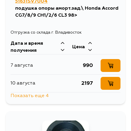
51631SV7004
подушка опоры аморт.зад.\ Honda Accord
CG7/8/9 CH1/2/6 CL3 98>
Отгрузка со склада г. Владивосток
Дата и время
Цена
получения
990
7 августа
2197
10 августа
Показать еще 4
988
14 августа
990
14 августа