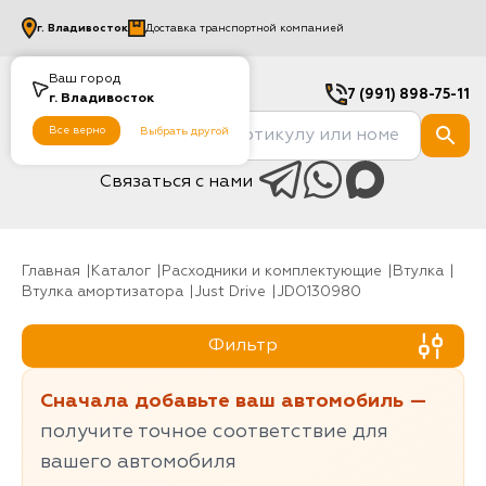
г.
Владивосток
Доставка транспортной компанией
Ваш город
7 (991) 898-75-11
г.
Владивосток
Все верно
Выбрать другой
Связаться с нами
Главная
Каталог
Расходники и комплектующие
Втулка
Втулка амортизатора
Just Drive
JDO130980
Фильтр
Сначала добавьте ваш автомобиль —
получите точное соответствие для
вашего автомобиля