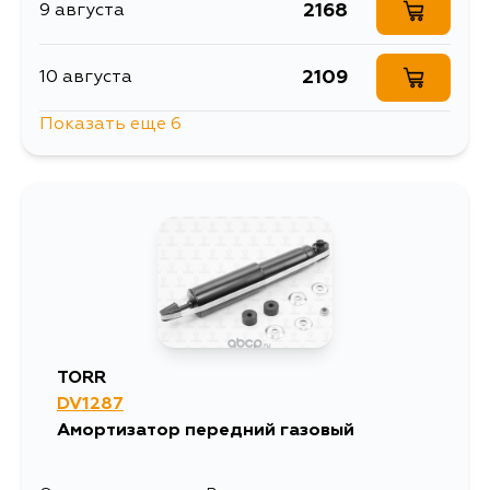
2168
9 августа
2109
10 августа
Показать еще 6
3643
12 августа
2666
18 августа
3041
24 августа
2957
25 августа
TORR
DV1287
3376
28 августа
Амортизатор передний газовый
2919
2 сентября