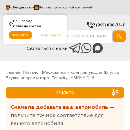
г.
Владивосток
Доставка транспортной компанией
Ваш город
7 (991) 898-75-11
г.
Владивосток
Все верно
Выбрать другой
Связаться с нами
Главная
Каталог
Расходники и комплектующие
Втулка
Втулка амортизатора
Tenacity
ASMMA1046
Фильтр
Сначала добавьте ваш автомобиль —
получите точное соответствие для
вашего автомобиля