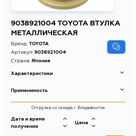
9038921004 TOYOTA ВТУЛКА
МЕТАЛЛИЧЕСКАЯ
Бренд:
TOYOTA
Артикул:
9038921004
Страна:
Япония
Характеристики
Масса, кг
0.01
Применимость
Описание
ВТУЛКА МЕТАЛЛИЧЕСКАЯ
Toyota
Отгрузка со склада г. Владивосток
Кузов
Двигатель
Дата и время
Цена
KZN205, LN205, KZN165, KZN190,
1KZTE, 5L, 2LTE, 3L,
получения
KDN165, KDN166, KDN170, KDN190,
2LT, 5VZFE, 5LE,
LN147, LN165, LN166, LN167, LN170,
3RZFE, 3RZF,