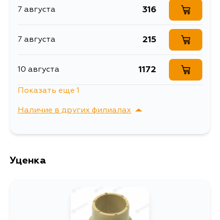
LN171, LN172, LN190, LN191, LN192,
2RZFE, 2KDFTV,
316
7 августа
LN200, RZN147, RZN167, RZN168,
1RZE, 1KDFTV
RZN169, RZN173, RZN174, RZN193,
RZN194, RZN200, VZN167, VZN172,
LN170H, LN172H, RZN169H,
215
7 августа
RZN174H, 152, 174, 173, 190, KDN, LN,
RZN, YN, 90, LN165H, LN165L,
LN165R, LN170L, LN190L, RZN168L,
1172
10 августа
RZN193L, RZN173L, KDN165L,
KDN165R, KDN170L, KDN190L,
KZN165R, KZN190R, KDN190R,
Показать еще 1
RZN169R, KDN166R, LN167R,
459
12 августа
LN172R, RZN174R, LN166L,
RZN169L, LN166R, VZN167R,
Наличие в других филиалах
VZN172R, LN171L, LN192R, RZN194R,
LN191L, LN200L
г. Владивосток,
Выбрать
Крыгина , д. 15
Уценка