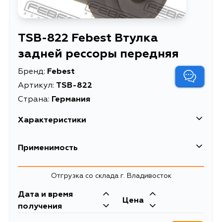
TSB-822 Febest Втулка
задней рессоры передняя
Бренд:
Febest
Артикул:
TSB-822
Страна:
Германия
Характеристики
EAN-13
4056111064062
Применимость
Высота упаковки, мм
40
Toyota
Отгрузка со склада г. Владивосток
Длина упаковки, мм
44
Кузов
Двигатель
Дата и время
Масса, кг
0.045
Цена
KUN15, GGN125, GGN15, KUN10,
5LE, 2KDFTV,
получения
KUN16, LAN125, LAN15, TGN10,
2TRFE, 1KDFTV,
Втулка задней рессоры
Описание
TGN11, TGN110, TGN111, TGN15, TGN16,
1GRFE, 1TRFE