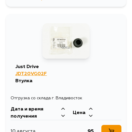
380
13 августа
Just Drive
JDT20VG02F
Втулка
Отгрузка со склада г. Владивосток
Дата и время
Цена
получения
95
10 августа