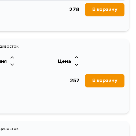
278
В корзину
356
В корзину
адивосток
ния
Цена
257
В корзину
адивосток