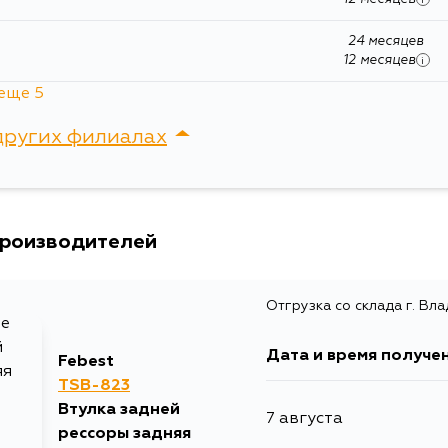
KUN36L
24 месяцев
12 месяцев
i
еще 5
других филиалах
сток, Крыгина , д. 15
производителей
Отгрузка со склада г. Вл
Дата и время получе
12 месяцев
i
Febest
TSB-823
Втулка задней
7 августа
рессоры задняя