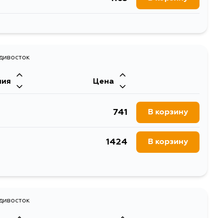
459
В корзину
адивосток
ния
Цена
741
В корзину
1424
В корзину
841
В корзину
адивосток