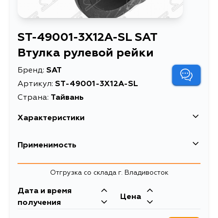
ST-49001-3X12A-SL SAT
Втулка рулевой рейки
Бренд:
SAT
Артикул:
ST-49001-3X12A-SL
Страна:
Тайвань
Характеристики
Описание
Втулка рулевой рейки
Применимость
Втулка рулевой рейки
Расширенное описание
Nissan Pathfinder 04-14
Nissan
Отгрузка со склада г. Владивосток
/ Xterra 05-15
Кузов
Двигатель
Дата и время
Цена
D40, N50, R51M, R51, D40M
YD25DDTI, V9X,
получения
VQ40DE, QR25DE,
VK56DE