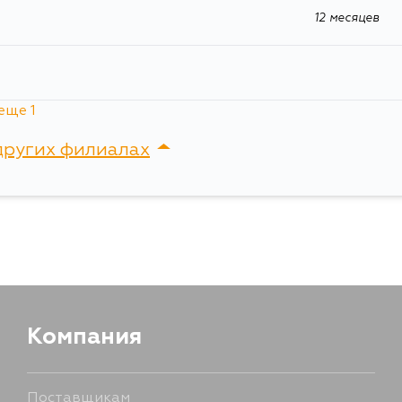
12 месяцев
еще 1
я
12 месяцев
других филиалах
сток, Крыгина , д. 15
Компания
Поставщикам