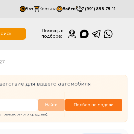
Чат
Корзина
Войти
7 (991) 898-75-11
Мой кабинет
Помощь в
оиск
подборе:
Выйти
727
ветствие для вашего автомобиля
Найти
Подбор по модели
транспортного средства).