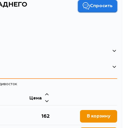
ЗАДНЕГО
Спросить
 СТАБИЛИЗАТОРА D17
адивосток
Цена
162
В корзину