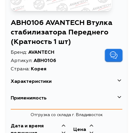
ABH0106 AVANTECH Втулка
стабилизатора Переднего
(Кратность 1 шт)
Бренд:
AVANTECH
Артикул:
ABH0106
Страна:
Корея
Характеристики
EAN-13
4680261021103
Применимость
Высота упаковки, мм
10
Toyota
Отгрузка со склада г. Владивосток
Длина упаковки, мм
10
Кузов
Двигатель
Дата и время
Масса, кг
0.054
Цена
NZE121, ZZE122, ZZE121L, CE120,
1ZZFE, 1NZFE,