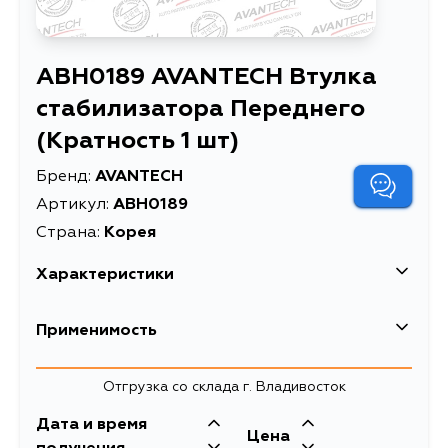
ABH0189 AVANTECH Втулка
стабилизатора Переднего
(Кратность 1 шт)
Бренд:
AVANTECH
Артикул:
ABH0189
Страна:
Корея
Характеристики
EAN-13
4680261019261
Применимость
Высота упаковки, мм
40
Toyota
Отгрузка со склада г. Владивосток
Длина упаковки, мм
50
Кузов
Двигатель
Дата и время
Масса, кг
0.06
Цена
CE120, ZZE122L, NZE120L, ZZE121L,