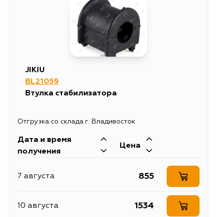
1161
12 августа
963
12 августа
JIKIU
BL21059
963
13 августа
Втулка стабилизатора
963
1 сентября
Отгрузка со склада г. Владивосток
Дата и время
Цена
получения
855
7 августа
1534
10 августа