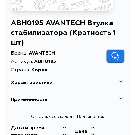
ABH0195 AVANTECH Втулка
стабилизатора (Кратность 1
шт)
Бренд:
AVANTECH
Артикул:
ABH0195
Страна:
Корея
Характеристики
EAN-13
4680261020090
Применимость
Втулка стабилизатора
Описание
(Кратность 1 шт)
Toyota
Отгрузка со склада г. Владивосток
Товарная группа
втулки стабилизатора
Кузов
Двигатель
Дата и время
Цена
TCR11, TCR21, TCR11W, TCR21W,
2TZFE, 2TZFZE