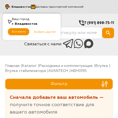
г.
Владивосток
Доставка транспортной компанией
Ваш город
7 (991) 898-75-11
г.
Владивосток
Все верно
Выбрать другой
Связаться с нами
Главная
Каталог
Расходники и комплектующие
Втулка
Втулка стабилизатора
AVANTECH
ABH0195
Фильтр
Сначала добавьте ваш автомобиль —
получите точное соответствие для
вашего автомобиля