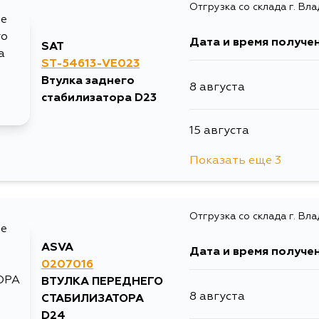
Отгрузка со склада г. Вл
Дата и время получе
SAT
ST-54613-VE023
Втулка заднего
8 августа
стабилизатора D23
15 августа
Показать еще 3
17 августа
Отгрузка со склада г. Вл
17 августа
ASVA
Дата и время получе
19 августа
0207016
ВТУЛКА ПЕРЕДНЕГО
8 августа
СТАБИЛИЗАТОРА
D24