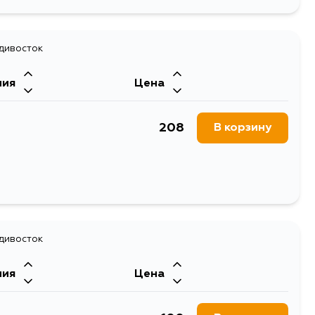
адивосток
ния
Цена
208
В корзину
адивосток
ния
Цена