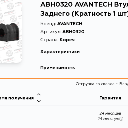
ABH0320 AVANTECH Втул
Заднего (Кратность 1 шт
Бренд:
AVANTECH
Артикул:
ABH0320
Страна:
Корея
Характеристики
EAN-13
468026102965
Применимость
Высота упаковки, мм
10
Honda
Отгрузка со склада г. Вл
Длина упаковки, мм
10
Кузов
Масса, кг
0.05
емя получения
Гарантия
RN3
Объем упаковки, л
0.001
24 месяцев
Описание
Втулка стабили
24 месяцев
i
Втулка стабил