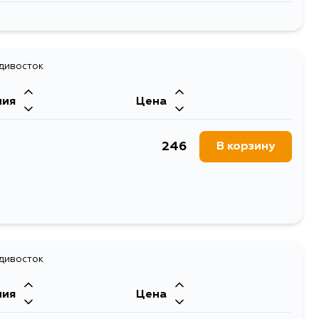
823
В корзину
862
адивосток
В корзину
ния
Цена
246
В корзину
адивосток
ния
Цена