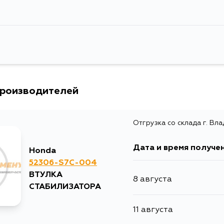
Расширенное описание
STREAM RN1-R
Товарная группа
втулки стабил
Ширина упаковки, мм
10
производителей
Отгрузка со склада г. Вл
Дата и время получе
Honda
52306-S7C-004
ВТУЛКА
8 августа
СТАБИЛИЗАТОРА
11 августа