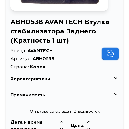
ABH0538 AVANTECH Втулка
стабилизатора Заднего
(Кратность 1 шт)
Бренд:
AVANTECH
Артикул:
ABH0538
Страна:
Корея
Характеристики
EAN-13
4680261036169
Применимость
Высота упаковки, мм
60
Mitsubishi
Отгрузка со склада г. Владивосток
Длина упаковки, мм
50
Кузов
Двигатель
Дата и время
Масса, кг
0.074
Цена
V63W, V64W, V65W, V66W, V67W,
6G75, 6G74, 6G72,