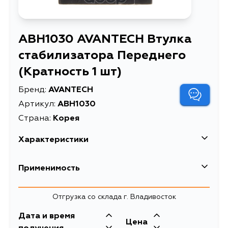
ABH1030 AVANTECH Втулка
стабилизатора Переднего
(Кратность 1 шт)
Бренд:
AVANTECH
Артикул:
ABH1030
Страна:
Корея
Характеристики
Втулка стабилизатора
Применимость
Описание
Переднего (Кратность 1 шт)
Товарная группа
втулки стабилизатора
Hyundai
Отгрузка со склада г. Владивосток
Дата и время
Цена