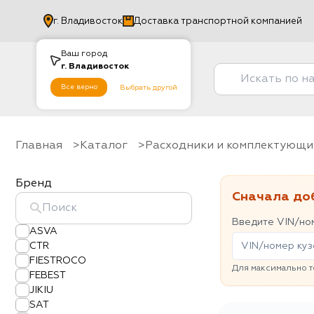
г.
Владивосток
Доставка транспортной компанией
Ваш город
г.
Владивосток
Все верно
Выбрать другой
Главная
Каталог
Расходники и комплектующи
Бренд
Сначала до
Введите VIN/ном
ASVA
CTR
FIESTROCO
Для максимально т
FEBEST
JIKIU
SAT