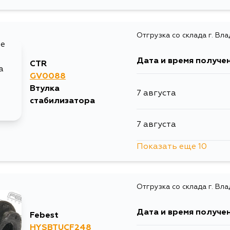
Отгрузка со склада г. Вл
Дата и время получе
CTR
GV0088
Втулка
7 августа
стабилизатора
7 августа
Показать еще 10
7 августа
Отгрузка со склада г. Вл
9 августа
Дата и время получе
Febest
10 августа
HYSBTUCF248