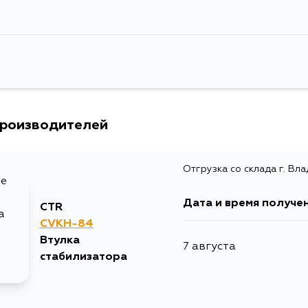
Товарная группа
втулки стаби
Ширина упаковки, мм
10
производителей
Отгрузка со склада г. Вл
Дата и время получе
CTR
CVKH-84
Втулка
7 августа
стабилизатора