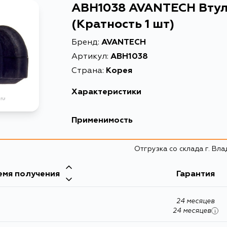
ABH1038 AVANTECH Втул
(Кратность 1 шт)
Бренд:
AVANTECH
Артикул:
ABH1038
Страна:
Корея
Характеристики
EAN-13
46802610219
Применимость
Высота упаковки, мм
20
Hyundai
Отгрузка со склада г. Вл
Длина упаковки, мм
10
Кузов
Масса, кг
0.081
емя получения
Kia
Гарантия
NF
Объем упаковки, л
0.002
24 месяцев
Описание
Втулка стаби
24 месяцев
i
Расширенное описание
Втулка стаби