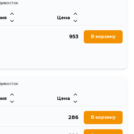
адивосток
ния
Цена
953
В корзину
адивосток
ния
Цена
286
В корзину