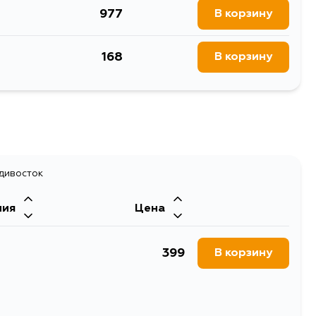
977
В корзину
лизатора
168
В корзину
адивосток
ния
Цена
399
В корзину