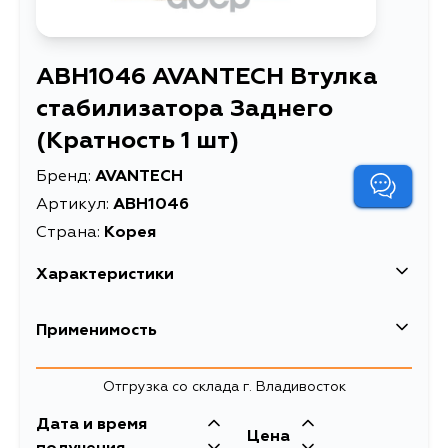
ABH1046 AVANTECH Втулка
стабилизатора Заднего
(Кратность 1 шт)
Бренд:
AVANTECH
Артикул:
ABH1046
Страна:
Корея
Характеристики
Втулка стабилизатора
Применимость
Описание
Заднего (Кратность 1 шт)
Товарная группа
втулки стабилизатора
Kia
Отгрузка со склада г. Владивосток
Дата и время
Цена