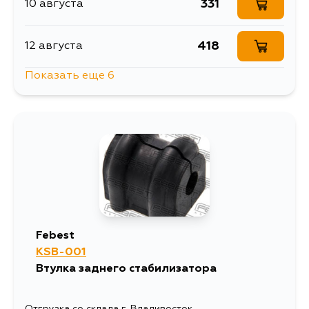
331
10 августа
418
12 августа
Показать еще 6
394
14 августа
331
15 августа
331
31 августа
343
4 сентября
Febest
KSB-001
331
5 сентября
Втулка заднего стабилизатора
375
5 сентября
Отгрузка со склада г. Владивосток