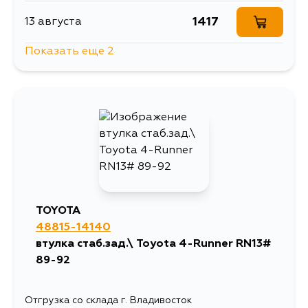
1417
13 августа
Показать еще 2
828
15 августа
576
5 сентября
TOYOTA
48815-14140
втулка стаб.зад.\ Toyota 4-Runner RN13#
89-92
Отгрузка со склада г. Владивосток