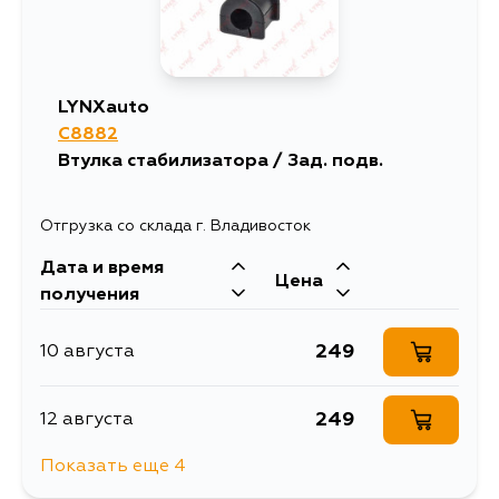
718
15 августа
633
15 августа
LYNXauto
C8882
633
18 августа
Втулка стабилизатора / Зад. подв.
633
30 августа
Отгрузка со склада г. Владивосток
Дата и время
633
1 сентября
Цена
получения
689
5 сентября
249
10 августа
249
12 августа
Показать еще 4
249
15 августа