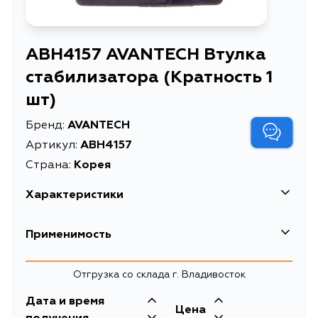
ABH4157 AVANTECH Втулка
стабилизатора (Кратность 1
шт)
Бренд:
AVANTECH
Артикул:
ABH4157
Страна:
Корея
Характеристики
EAN-13
4680261040050
Применимость
Высота упаковки, мм
40
Toyota
Отгрузка со склада г. Владивосток
Длина упаковки, мм
40
Кузов
Двигатель
Дата и время
Масса, кг
0.046
Цена
AA60, AA63, KA67, CA60, SA60,