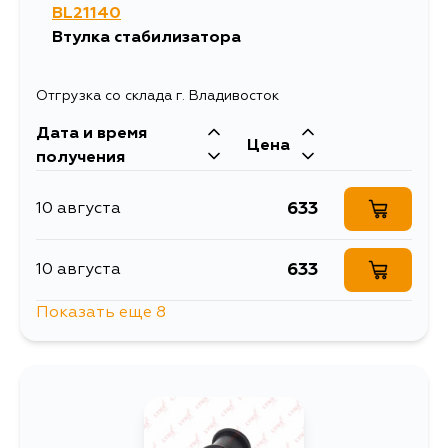
BL21140
1641
15 августа
Втулка стабилизатора
1319
30 августа
Отгрузка со склада г. Владивосток
Дата и время
1070
5 сентября
Цена
получения
633
10 августа
633
10 августа
Показать еще 8
771
12 августа
1349
13 августа