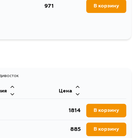
85L, WWE185R, NRE185R,
971
2 - ); COROLLA RUMION ZRE154 (2007.10 - ); AURIS
В корзину
71L, ADT271R, WWT270R,
270L, ASA44L, ACA33L,
 (2006.10 - ); MARK X ZIO ANA10, ANA15, GGA10 (2007.09
CA38L, ASA45L
154, AZE156, GRE156 (2006.12 - ); RAV4/VANGUARD
 (2012.12- ); RAV4/VANG
изатора
адивосток
ния
Цена
1814
В корзину
885
В корзину