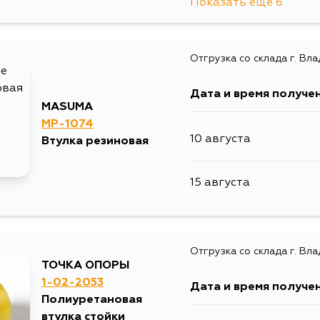
Показать еще 6
10 августа
5 сентября
Отгрузка со склада г. Вл
10 августа
Дата и время получе
13 августа
MASUMA
MP-1074
10 августа
Втулка резиновая
15 августа
15 августа
17 августа
19 августа
Отгрузка со склада г. Вл
ТОЧКА ОПОРЫ
1-02-2053
Дата и время получе
Полиуретановая
втулка стойки