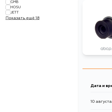
GMB
HOSU
JETT
Показать ещё
18
Дата и вр
10 августа