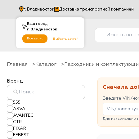
г.
Владивосток
Доставка транспортной компанией
Ваш город
г.
Владивосток
Все верно
Выбрать другой
Главная
Каталог
Расходники и комплектующи
Бренд
Сначала до
Введите VIN/ном
555
ASVA
AVANTECH
Для максимально т
CTR
FIXAR
FEBEST