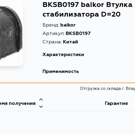
BKSB0197 baikor Втулка
стабилизатора D=20
Бренд:
baikor
Артикул:
BKSB0197
Страна:
Китай
Характеристики
Описание
Втулка передн
Применимость
Втулка стабили
Расширенное описание
Wagon 98-04
Mazda
Отгрузка со склада г. Вл
Товарная группа
втулки стабил
емя получения
Гарантия