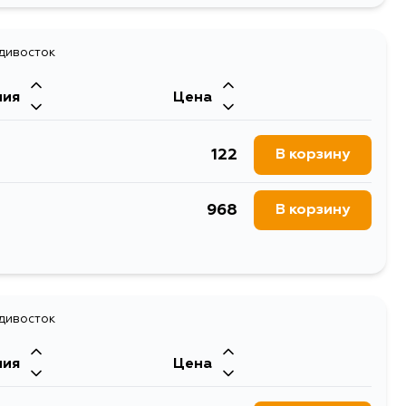
378
адивосток
В корзину
ния
Цена
122
В корзину
968
В корзину
146
В корзину
адивосток
ния
Цена