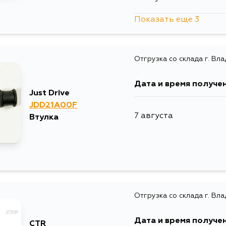
Показать еще 3
10 августа
Отгрузка со склада г. Вл
13 августа
Дата и время получе
1 сентября
Just Drive
JDD21A00F
7 августа
Втулка
Отгрузка со склада г. Вл
Дата и время получе
CTR