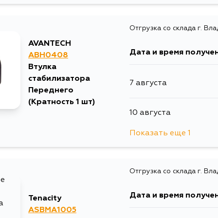
Отгрузка со склада г. Вл
12 августа
AVANTECH
Дата и время получе
ABH0408
Втулка
стабилизатора
7 августа
Переднего
(Кратность 1 шт)
10 августа
Показать еще 1
12 августа
Отгрузка со склада г. Вл
Дата и время получе
Tenacity
ASBMA1005