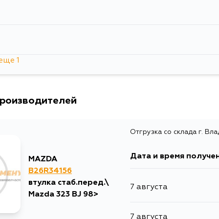
еще 1
производителей
Отгрузка со склада г. Вл
Дата и время получе
MAZDA
B26R34156
втулка стаб.перед.\
7 августа
Mazda 323 BJ 98>
7 августа