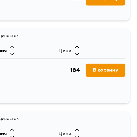
1781
В корзину
603
адивосток
В корзину
ния
Цена
603
В корзину
184
В корзину
адивосток
ния
Цена