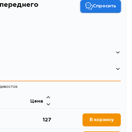
 переднего
Спросить
его стабилизатора D=20
затора Mazda 323 98-03 / Familia 98-08 / Familia S-
адивосток
изатора
Цена
127
В корзину