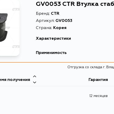
GV0053 CTR Втулка ста
Бренд:
CTR
Артикул:
GV0053
Страна:
Корея
Характеристики
EAN-13
Применимость
Высота упаковки, мм
Hyundai
Отгрузка со склада г. Вл
Длина упаковки, мм
Масса, кг
емя получения
Гарантия
Описание
12 месяцев
Расширенное описание
Товарная группа