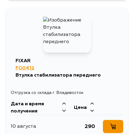
569
18 августа
355
3 сентября
933
24 августа
324
7 сентября
569
25 августа
FIXAR
900
25 августа
FG0412
Втулка стабилизатора переднего
1108
28 августа
Отгрузка со склада г. Владивосток
569
30 августа
Дата и время
Цена
получения
871
2 сентября
290
10 августа