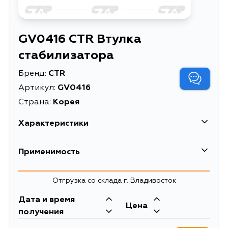
GV0416 CTR Втулка
стабилизатора
Бренд:
CTR
Артикул:
GV0416
Страна:
Корея
Характеристики
EAN-13
8806199158148
Применимость
Высота упаковки, мм
90
Suzuki
Отгрузка со склада г. Владивосток
Длина упаковки, мм
135
Кузов
Двигатель
Дата и время
Масса, кг
0.034
Цена
JB420W, SQ625W, JA627W,
получения
JB419XD, JB416X, JB419WD,
Объем упаковки, л
1.337
SQ420Q, SQ416L, SQ420V,