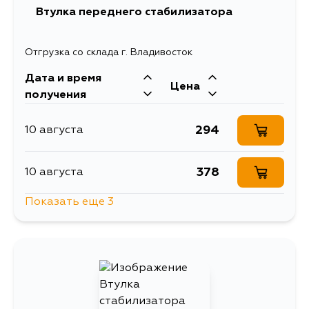
Втулка переднего стабилизатора
1170
15 августа
Отгрузка со склада г. Владивосток
Дата и время
1164
29 августа
Цена
получения
1165
30 августа
294
10 августа
1164
31 августа
378
10 августа
Показать еще 3
393
12 августа
494
12 августа
378
5 сентября