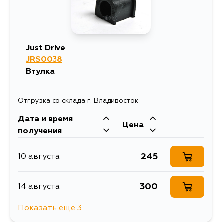
1305
12 августа
Just Drive
569
JRS0038
13 августа
Втулка
677
14 августа
Отгрузка со склада г. Владивосток
Дата и время
569
14 августа
Цена
получения
569
15 августа
245
10 августа
569
17 августа
300
14 августа
Показать еще 3
569
17 августа
237
17 августа