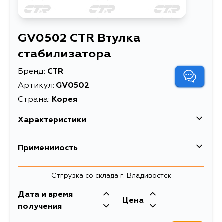
GV0502 CTR Втулка
стабилизатора
Бренд:
CTR
Артикул:
GV0502
Страна:
Корея
Характеристики
EAN-13
8806199158193
Применимость
Высота упаковки, мм
90
Toyota
Отгрузка со склада г. Владивосток
Длина упаковки, мм
135
Кузов
Двигатель
Дата и время
Масса, кг
0.048
Цена
NDE120, ZZE120L, ZZE121L, CDE120,
получения
CE120, NZE121, NZE141, ZZE122,
Объем упаковки, л
1.337
NZE120, NZE124, ZZE124, CE121,