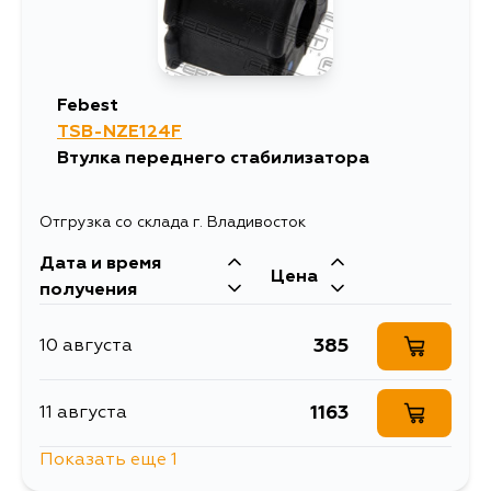
743
13 августа
Febest
623
TSB-NZE124F
13 августа
Втулка переднего стабилизатора
623
15 августа
Отгрузка со склада г. Владивосток
Дата и время
623
17 августа
Цена
получения
623
17 августа
385
10 августа
623
19 августа
1163
11 августа
Показать еще 1
623
5 сентября
385
13 августа