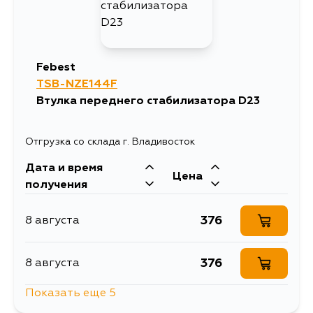
590
13 августа
Febest
590
TSB-NZE144F
14 августа
Втулка переднего стабилизатора D23
590
15 августа
Отгрузка со склада г. Владивосток
Дата и время
590
17 августа
Цена
получения
590
17 августа
376
8 августа
590
19 августа
376
8 августа
Показать еще 5
590
4 сентября
292
10 августа