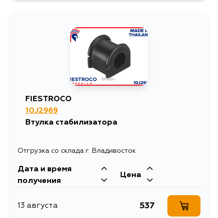
376
10 августа
453
13 августа
376
13 августа
FIESTROCO
10J2969
376
14 августа
Втулка стабилизатора
Отгрузка со склада г. Владивосток
Дата и время
Цена
получения
537
13 августа