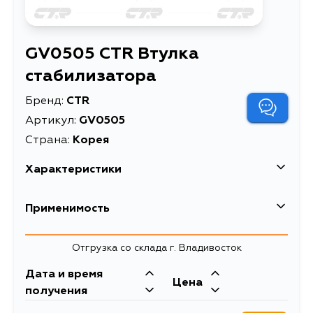
GV0505 CTR Втулка
стабилизатора
Бренд:
CTR
Артикул:
GV0505
Страна:
Корея
Характеристики
EAN-13
8806199158223
Применимость
Высота упаковки, мм
90
Toyota
Отгрузка со склада г. Владивосток
Длина упаковки, мм
135
Кузов
Двигатель
Дата и время
Масса, кг
0.044
Цена
ZZE130, NZE121, NZE141, ZRE142,
получения
CE140, ZRE142L, NZE144, ZRE144,
Объем упаковки, л
1.337
NDE140, NZE140, NDE170, NZE170,