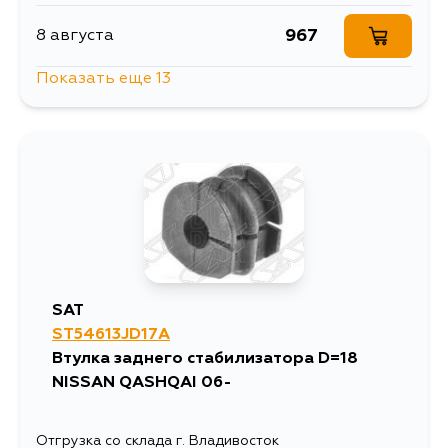
967
8 августа
Показать еще 13
967
8 августа
967
9 августа
967
10 августа
967
10 августа
SAT
ST54613JD17A
967
10 августа
Втулка заднего стабилизатора D=18
NISSAN QASHQAI 06-
1666
11 августа
Отгрузка со склада г. Владивосток