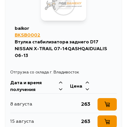
258
17 августа
258
17 августа
baikor
BKSB0002
258
19 августа
Втулка стабилизатора заднего D17
NISSAN X-TRAIL 07-14QASHQAIDUALIS
06-13
Отгрузка со склада г. Владивосток
Дата и время
Цена
получения
263
8 августа
263
15 августа