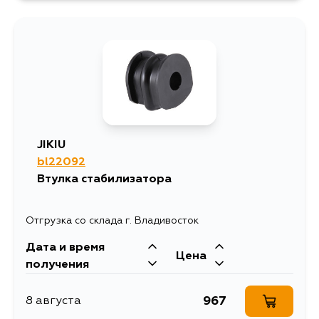
955
13 августа
785
30 августа
785
3 сентября
JIKIU
bl22092
860
4 сентября
Втулка стабилизатора
Отгрузка со склада г. Владивосток
Дата и время
Цена
получения
967
8 августа