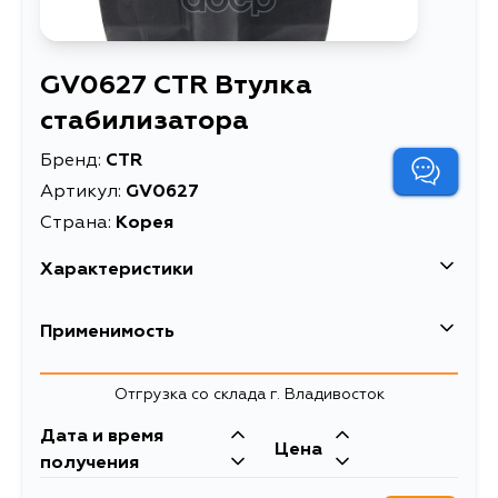
GV0627 CTR Втулка
стабилизатора
Бренд:
CTR
Артикул:
GV0627
Страна:
Корея
Характеристики
EAN-13
8809641055156
Применимость
Высота упаковки, мм
90
Отгрузка со склада г. Владивосток
Длина упаковки, мм
135
Дата и время
Масса, кг
0.058
Цена
получения
Объем упаковки, л
0.677