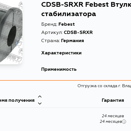
CDSB-SRXR Febest Втулк
стабилизатора
Бренд:
Febest
Артикул:
CDSB-SRXR
Страна:
Германия
Характеристики
EAN-13
Применимость
Высота упаковки, мм
Cadillac
Отгрузка со склада г. Вл
Длина упаковки, мм
Масса, кг
емя получения
Гарантия
Объем упаковки, л
24 месяцев
Описание
24 месяцев
i
Товарная группа