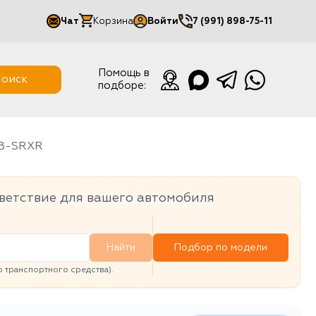
Чат
Корзина
Войти
7 (991) 898-75-11
Мой кабинет
Помощь в
оиск
подборе:
Выйти
SB-SRXR
ветствие для вашего автомобиля
Найти
Подбор по модели
транспортного средства).