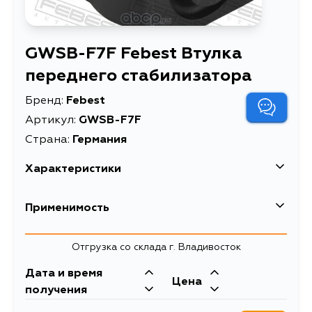
GWSB-F7F Febest Втулка
переднего стабилизатора
Бренд:
Febest
Артикул:
GWSB-F7F
Страна:
Германия
Характеристики
EAN-13
4056111178684
Применимость
Высота упаковки, мм
41
Отгрузка со склада г. Владивосток
Длина упаковки, мм
48
Дата и время
Масса, кг
0.063
Цена
получения
Втулка переднего
Описание