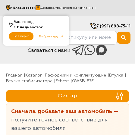
г.
Владивосток
Доставка транспортной компанией
Ваш город
7 (991) 898-75-11
г.
Владивосток
Все верно
Выбрать другой
Связаться с нами
Главная
Каталог
Расходники и комплектующие
Втулка
Втулка стабилизатора
Febest
GWSB-F7F
Фильтр
Сначала добавьте ваш автомобиль —
получите точное соответствие для
вашего автомобиля