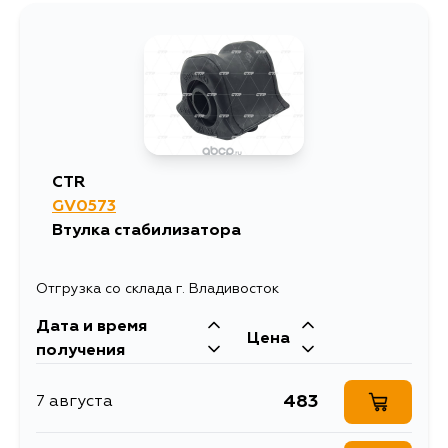
436
7 августа
436
7 августа
436
8 августа
CTR
GV0573
436
9 августа
Втулка стабилизатора
1212
10 августа
Отгрузка со склада г. Владивосток
Дата и время
520
12 августа
Цена
получения
436
12 августа
483
7 августа