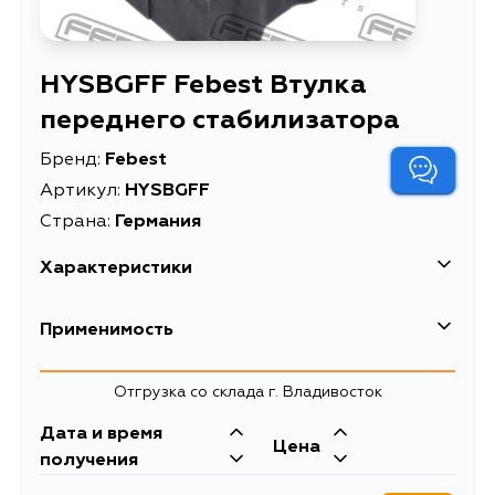
HYSBGFF Febest Втулка
переднего стабилизатора
Бренд:
Febest
Артикул:
HYSBGFF
Страна:
Германия
Характеристики
EAN-13
4056111096513
Применимость
Высота упаковки, мм
43
Hyundai
Отгрузка со склада г. Владивосток
Длина упаковки, мм
47
Дата и время
Масса, кг
0.1
Цена
получения
Объем упаковки, л
0.2