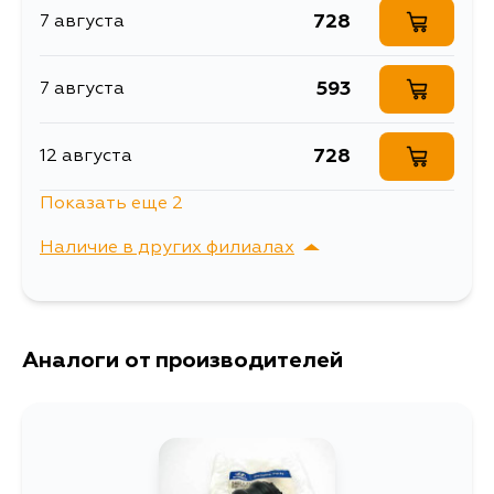
728
7 августа
Втулка переднего
Описание
стабилизатора
593
7 августа
Втулка переднего
Расширенное описание
стабилизатора L=R
Товарная группа
втулки стабилизатора
728
12 августа
Ширина упаковки, мм
46
Показать еще 2
728
14 августа
Наличие в других филиалах
728
4 сентября
г. Владивосток,
Выбрать
Крыгина , д. 15
Аналоги от производителей