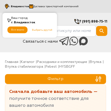
г.
Владивосток
Доставка транспортной компанией
Ваш город
7 (991) 898-75-11
г.
Владивосток
Все верно
Выбрать другой
Связаться с нами
Главная
Каталог
Расходники и комплектующие
Втулка
Втулка стабилизатора
Febest
HYSBGFF
Фильтр
Сначала добавьте ваш автомобиль —
получите точное соответствие для
вашего автомобиля