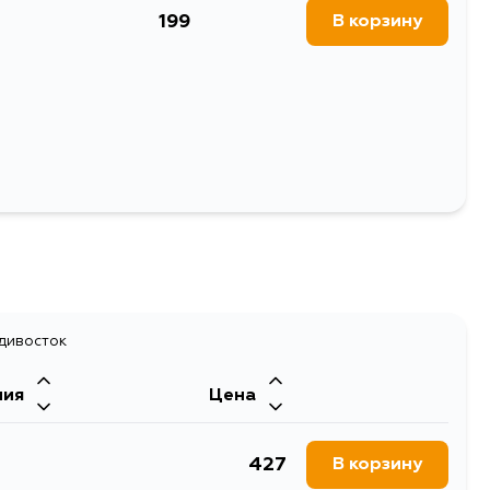
199
В корзину
37
Выбрать
адивосток
ния
Цена
427
В корзину