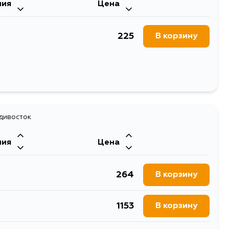
ния
Цена
225
В корзину
адивосток
ния
Цена
264
В корзину
1153
В корзину