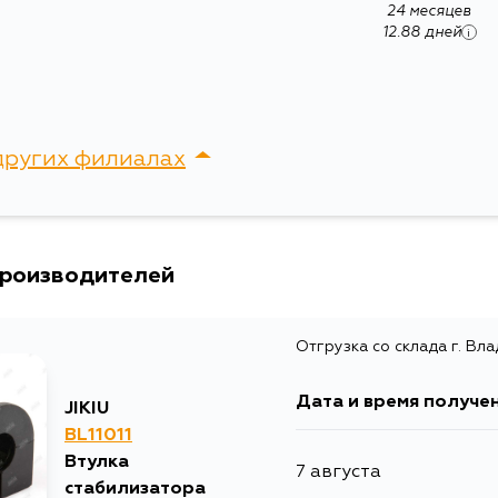
24 месяцев
12.88 дней
i
Ширина упаковки, мм
других филиалах
сток, Крыгина , д. 15
производителей
Отгрузка со склада г. Вл
Дата и время получе
JIKIU
BL11011
Втулка
7 августа
стабилизатора