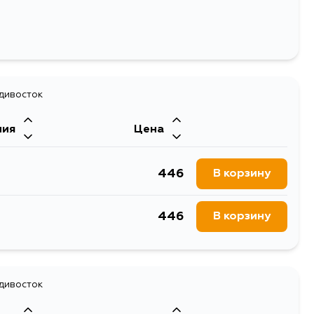
адивосток
ния
Цена
446
В корзину
446
В корзину
адивосток