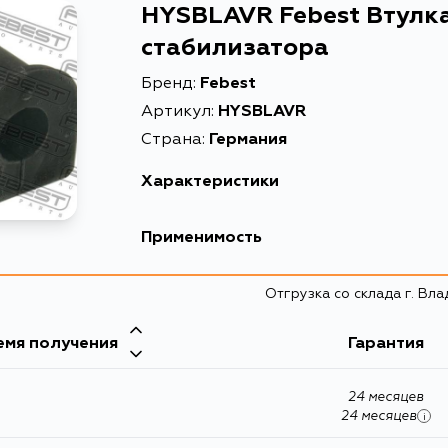
HYSBLAVR Febest Втулк
стабилизатора
Бренд:
Febest
Артикул:
HYSBLAVR
Страна:
Германия
Характеристики
EAN-13
Применимость
Высота упаковки, мм
Hyundai
Отгрузка со склада г. Вл
Длина упаковки, мм
Кузов
Масса, кг
емя получения
Гарантия
Объем упаковки, л
24 месяцев
Описание
24 месяцев
i
Товарная группа