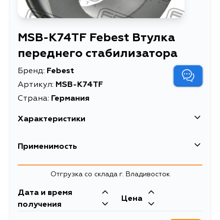
MSB-K74TF Febest Втулка
переднего стабилизатора
Бренд:
Febest
Артикул:
MSB-K74TF
Страна:
Германия
Характеристики
EAN-13
4056111126500
Применимость
Высота упаковки, мм
12
Mitsubishi
Отгрузка со склада г. Владивосток
Длина упаковки, мм
41
Кузов
Двигатель
Дата и время
Масса, кг
0.019
Цена
K77T, K72T, K74T, K75T, K66T, K76T,
6G72, 4G64, 4G63,
получения
K54W, K57W
4M40, 4D56
Объем упаковки, л
0.026