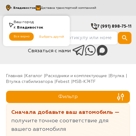
г.
Владивосток
Доставка транспортной компанией
Ваш город
7 (991) 898-75-11
г.
Владивосток
Все верно
Выбрать другой
Связаться с нами
Главная
Каталог
Расходники и комплектующие
Втулка
Втулка стабилизатора
Febest
MSB-K74TF
Фильтр
Сначала добавьте ваш автомобиль —
получите точное соответствие для
вашего автомобиля