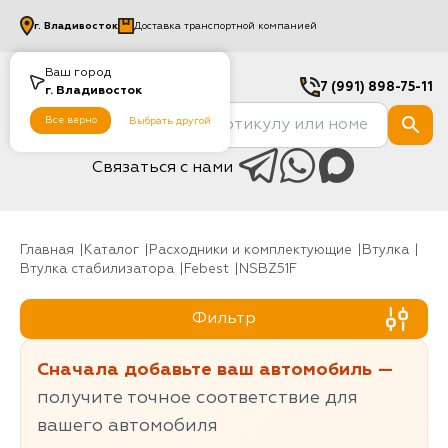
г.
Владивосток
Доставка транспортной компанией
Ваш город
7 (991) 898-75-11
г.
Владивосток
Все верно
Выбрать другой
Связаться с нами
Главная
Каталог
Расходники и комплектующие
Втулка
Втулка стабилизатора
Febest
NSBZ51F
Фильтр
Сначала добавьте ваш автомобиль —
получите точное соответствие для
вашего автомобиля