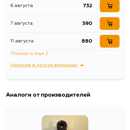
732
6 августа
Втулка переднего
Описание
стабилизатора
590
7 августа
Товарная группа
втулки стабилизатора
Ширина упаковки, мм
48
880
11 августа
Показать еще 2
732
11 августа
Наличие в других филиалах
732
31 августа
г. Владивосток,
Выбрать
Крыгина , д. 15
Аналоги от производителей