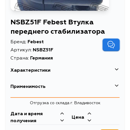
NSBZ51F Febest Втулка
переднего стабилизатора
Бренд:
Febest
Артикул:
NSBZ51F
Страна:
Германия
Характеристики
EAN-13
4056111081854
Применимость
Высота упаковки, мм
42
Nissan
Отгрузка со склада г. Владивосток
Длина упаковки, мм
63
Кузов
Двигатель
Дата и время
Масса, кг
0.1
Цена
E52, Z51, Z51R, Z51Z, J32R, A35, J32,
VQ35DE, QR25DE,
получения
J32K, J32L, J32T, J32TW, CZ51,
YD25
Объем упаковки, л
0.2
PNZ51, TNZ51