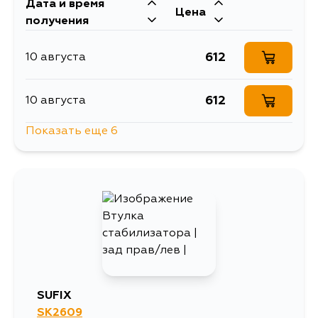
Дата и время
Цена
получения
612
10 августа
612
10 августа
Показать еще 6
612
10 августа
1463
13 августа
730
15 августа
612
15 августа
SUFIX
SK2609
612
17 августа