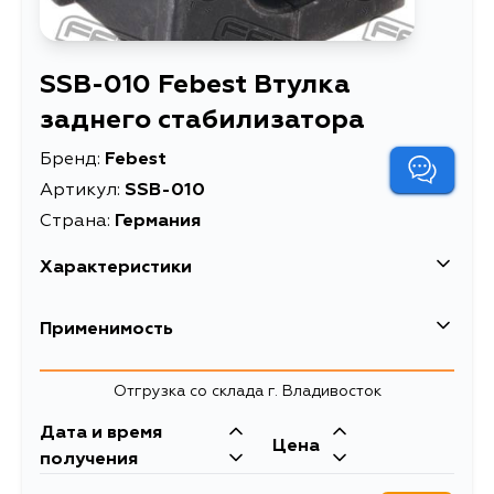
SSB-010 Febest Втулка
заднего стабилизатора
Бренд:
Febest
Артикул:
SSB-010
Страна:
Германия
Характеристики
EAN-13
4056111051987
Применимость
Высота упаковки, мм
34
Subaru
Отгрузка со склада г. Владивосток
Длина упаковки, мм
43
Кузов
Двигатель
Дата и время
Масса, кг
0.047
Цена
BL5, BL9, BLE, BP5, BPE, BP9
EJ253, EJ252,
получения
EJ204, EJ202,
Втулка заднего
Описание
EZ30, EJ255, EJ20,