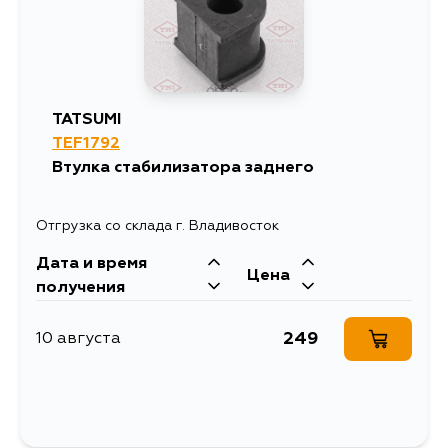
1346
13 августа
745
15 августа
TATSUMI
TEF1792
692
5 сентября
Втулка стабилизатора заднего
Отгрузка со склада г. Владивосток
Дата и время
Цена
получения
249
10 августа