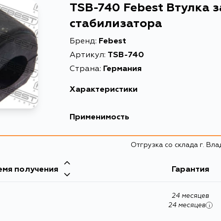
TSB-740 Febest Втулка 
стабилизатора
Бренд:
Febest
Артикул:
TSB-740
Страна:
Германия
Характеристики
EAN-13
Применимость
Высота упаковки, мм
Lexus
Отгрузка со склада г. Вл
Длина упаковки, мм
Кузов
Масса, кг
емя получения
Toyota
Гарантия
JZS147, JZS147L, JZS147R
Описание
Кузов
24 месяцев
JZS147, UZS143, JZS147E, UZS143E, GS151, LS151, 
Товарная группа
24 месяцев
i
Ширина упаковки, мм