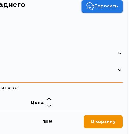
заднего
Спросить
4056111006345
44
адивосток
58
Двигатель
0.089
Цена
Втулка заднего стабилизатора
Двигатель
189
В корзину
LS141, GS141, UZS155
2JZGTE, 1UZFE
втулки стабилизатора
46