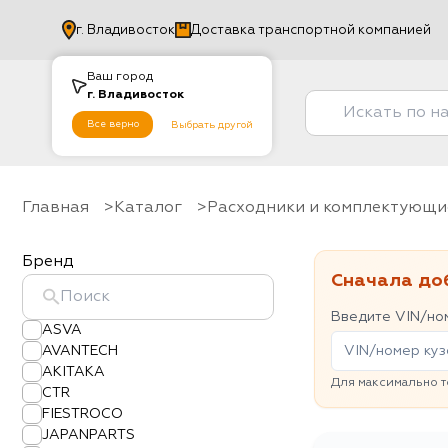
г.
Владивосток
Доставка транспортной компанией
Ваш город
г.
Владивосток
Все верно
Выбрать другой
Главная
Каталог
Расходники и комплектующи
Бренд
Сначала до
Введите VIN/ном
ASVA
AVANTECH
AKITAKA
Для максимально т
CTR
FIESTROCO
JAPANPARTS