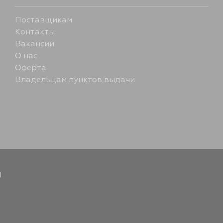
Поставщикам
24 августа
Контакты
Вакансии
О нас
25 августа
Оферта
Владельцам пунктов выдачи
26 августа
26 августа
26 августа
)
27 августа
27 августа