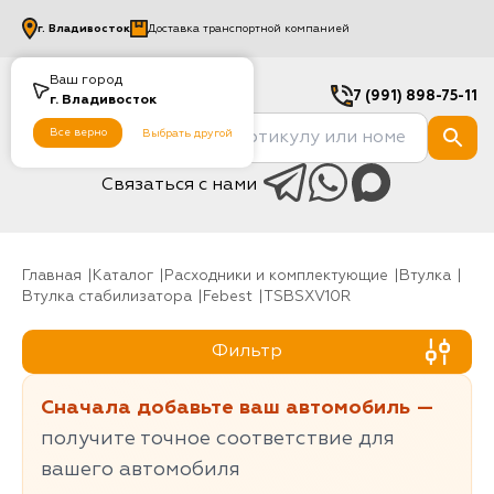
г.
Владивосток
Доставка транспортной компанией
Ваш город
7 (991) 898-75-11
г.
Владивосток
Все верно
Выбрать другой
Связаться с нами
Главная
Каталог
Расходники и комплектующие
Втулка
Втулка стабилизатора
Febest
TSBSXV10R
Фильтр
Сначала добавьте ваш автомобиль —
получите точное соответствие для
вашего автомобиля