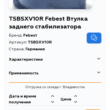
TSBSXV10R Febest Втулка
заднего стабилизатора
Бренд:
Febest
Артикул:
TSBSXV10R
Страна:
Германия
Характеристики
EAN-13
4056111086750
Применимость
Высота упаковки, мм
36
Lexus
Отгрузка со склада г. Владивосток
Длина упаковки, мм
50
Кузов
Двигатель
Дата и время
Масса, кг
0.061
Toyota
Цена
VCV10, MCV10
1MZFE, 3VZFE
получения
Втулка заднего
Кузов
Двигатель
Описание