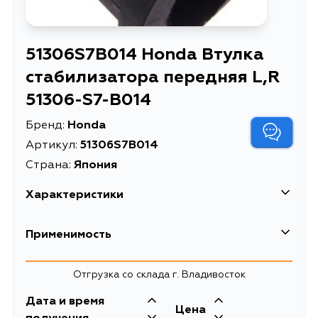
51306S7B014 Honda Втулка
стабилизатора передняя L,R
51306-S7-B014
Бренд:
Honda
Артикул:
51306S7B014
Страна:
Япония
Характеристики
EAN-13
7777000437190
Применимость
Высота упаковки, мм
40
Honda
Отгрузка со склада г. Владивосток
Длина упаковки, мм
45
Кузов
Двигатель
Дата и время
Масса, кг
0.04
Цена
K24A1, K20A5,