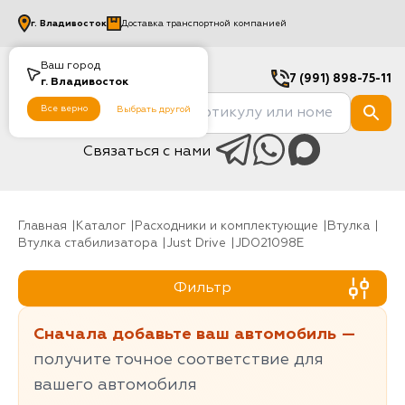
г.
Владивосток
Доставка транспортной компанией
Ваш город
7 (991) 898-75-11
г.
Владивосток
Все верно
Выбрать другой
Связаться с нами
Главная
Каталог
Расходники и комплектующие
Втулка
Втулка стабилизатора
Just Drive
JDO21098E
Фильтр
Сначала добавьте ваш автомобиль —
получите точное соответствие для
вашего автомобиля