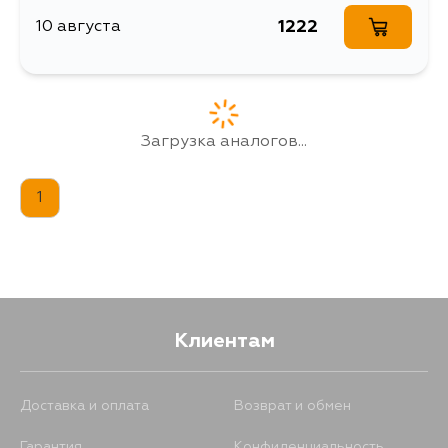
449
14 августа
1222
10 августа
449
16 августа
Загрузка аналогов...
449
18 августа
1
Клиентам
Доставка и оплата
Возврат и обмен
Гарантия
Конфиденциальность