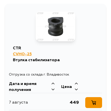
449
7 августа
449
9 августа
1315
10 августа
CTR
CVHO-25
535
12 августа
Втулка стабилизатора
449
12 августа
Отгрузка со склада г. Владивосток
Дата и время
449
13 августа
Цена
получения
449
13 августа
449
7 августа