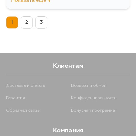
Показать еще 4
1076
11 августа
1
2
3
266
12 августа
268
1 сентября
270
4 сентября
Клиентам
Доставка и оплата
Возврат и обмен
Гарантия
Конфиденциальность
Обратная связь
Бонусная программа
Компания