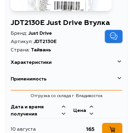
JDT2130E Just Drive Втулка
Бренд:
Just Drive
Артикул:
JDT2130E
Страна:
Тайвань
Характеристики
Масса, кг
0.02
Применимость
Описание
Втулка
Toyota
Отгрузка со склада г. Владивосток
Кузов
Двигатель
Дата и время
Цена
VZV21, CV20, SV21, SV25, SV20,
3SFE, 2CT, 1SI, 1S,
получения
ST171, AE111, CDE110, CE110, EE111,
2VZFE, 4AF, 3SF,
WZE110, CT171, ET176, CE100,
4AGE, 3SGELU,
EE100, EE110, AE101G, CE110L,
4AGELU, 5AFE, 2E,
165
10 августа
CE110R, AE112L, ST171L, ST171R,
7AFE, 4AFE, 2CE,