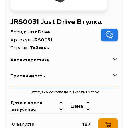
JRS0031 Just Drive Втулка
Бренд:
Just Drive
Артикул:
JRS0031
Страна:
Тайвань
Характеристики
Масса, кг
0.032
Применимость
Описание
Втулка
Mitsubishi
Отгрузка со склада г. Владивосток
Кузов
Двигатель
Дата и время
Цена
CS1A, CS3A, CS3W, CS6A, CS7A,
получения
CS7W, CS9A, CS9W, CS2A, CS2W,
CS5A, CS5W, CS6W
187
10 августа