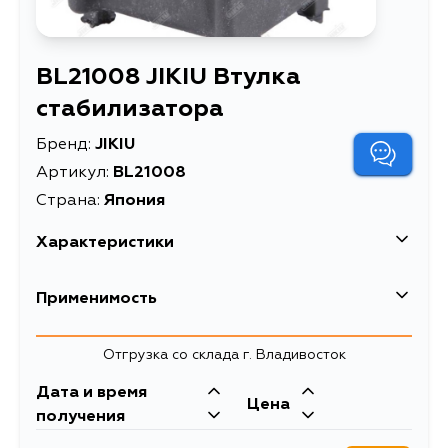
BL21008 JIKIU Втулка
стабилизатора
Бренд:
JIKIU
Артикул:
BL21008
Страна:
Япония
Характеристики
EAN-13
4580482012785
Применимость
Длина: 30, 42;
Внутренний диаметр:
Toyota
Отгрузка со склада г. Владивосток
21.8; Наружный
Info1
Кузов
диаметр: 36.5, 40.7;
Двигатель
Дата и время
Цена
Место установки:
ACV35, ACV45, MCU20L, ACU20L,
2AZFE
получения
Передний мост,слева,
ACU20W, MCU20W, ACU25L,
MCU25L, ACU25W, MCU25W