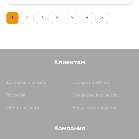
479
8 августа
1
2
3
4
5
6
>
479
8 августа
479
10 августа
1342
11 августа
Клиентам
571
13 августа
Доставка и оплата
Возврат и обмен
Гарантия
Конфиденциальность
479
13 августа
Обратная связь
Бонусная программа
479
15 августа
Компания
479
17 августа