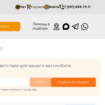
Чат
Корзина
Войти
7 (991) 898-75-11
Мой кабинет
Помощь в
оиск
подборе:
Выйти
52
ветствие для вашего автомобиля
Найти
Подбор по модели
транспортного средства).