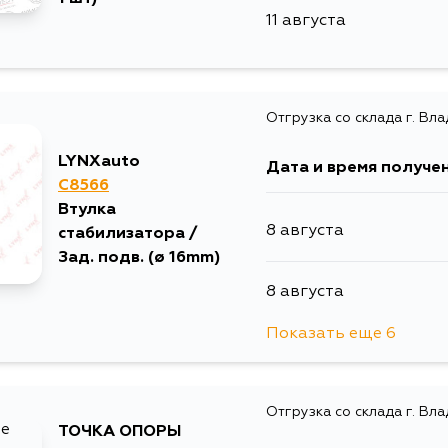
11 августа
17 августа
19 августа
Отгрузка со склада г. Вл
LYNXauto
Дата и время получе
C8566
Втулка
8 августа
стабилизатора /
Зад. подв. (ø 16mm)
8 августа
Показать еще 6
8 августа
Отгрузка со склада г. Вл
11 августа
ТОЧКА ОПОРЫ