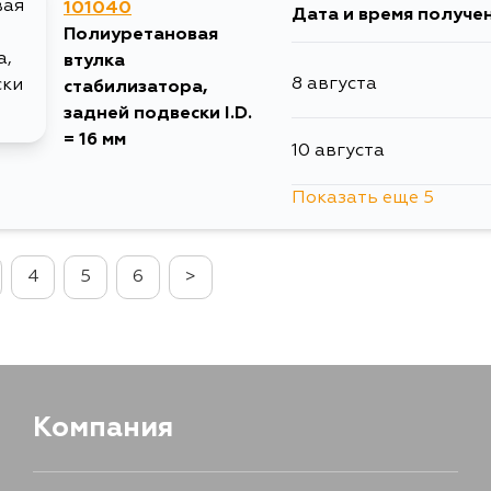
101040
Дата и время получе
13 августа
Полиуретановая
втулка
8 августа
стабилизатора,
15 августа
задней подвески I.D.
= 16 мм
10 августа
30 августа
Показать еще 5
11 августа
5 сентября
4
5
6
>
30 августа
3 сентября
4 сентября
Компания
5 сентября