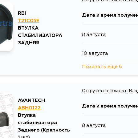
13 августа
RBI
Дата и время получе
15 августа
T21C05E
ВТУЛКА
8 августа
СТАБИЛИЗАТОРА
17 августа
ЗАДНЯЯ
10 августа
17 августа
Показать еще 6
13 августа
19 августа
Отгрузка со склада г. Вл
13 августа
28 августа
AVANTECH
Дата и время получе
ABH0122
15 августа
Втулка
стабилизатора
8 августа
17 августа
Заднего (Кратность
1 шт)