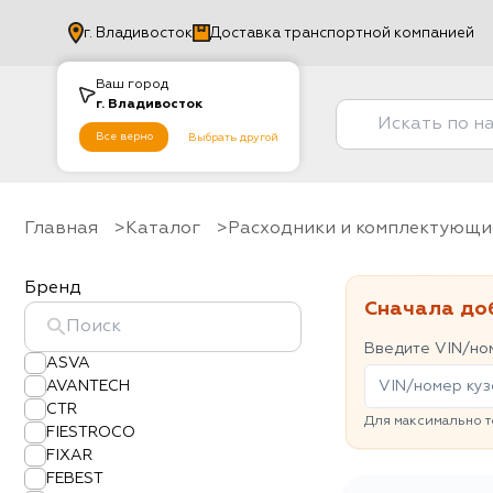
г.
Владивосток
Доставка транспортной компанией
Ваш город
г.
Владивосток
Все верно
Выбрать другой
Главная
Каталог
Расходники и комплектующи
Бренд
Сначала до
Введите VIN/ном
ASVA
AVANTECH
CTR
Для максимально т
FIESTROCO
FIXAR
FEBEST