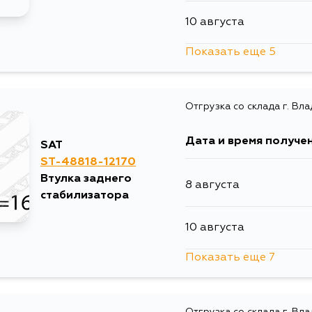
24 месяцев
я
10 августа
12 месяцев
i
Показать еще 5
24 месяцев
я
13 августа
12 месяцев
i
24 месяцев
я
Отгрузка со склада г. Вл
15 августа
12 месяцев
i
Дата и время получе
SAT
29 августа
ST-48818-12170
Втулка заднего
8 августа
30 августа
стабилизатора
10 августа
5 сентября
Показать еще 7
13 августа
Отгрузка со склада г. Вл