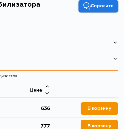
абилизатора
Спросить
5.43; Внутренний диаметр: 15.62; Наружный диаметр: 31.3,
тановки: Задний мост,слева, справа
адивосток
Двигатель
Цена
, AHV40, ACV51, AVV50,
 WZE110, EE100, CE100,
0L, ASV50R, AVV50R,
0R, ACV41R, ACV51R,
636
В корзину
AVX40L, AE101G, AE101,
R, EE110, AE112R, AE111N,
777
изатора
В корзину