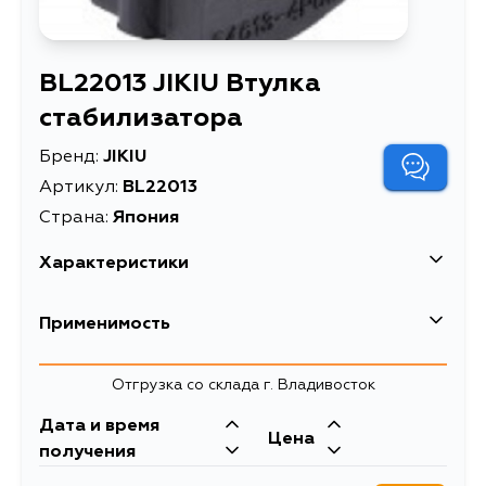
BL22013 JIKIU Втулка
стабилизатора
Бренд:
JIKIU
Артикул:
BL22013
Страна:
Япония
Характеристики
EAN-13
4580482013256
Применимость
Длина: 28.2;
Внутренний диаметр:
Nissan
Отгрузка со склада г. Владивосток
25.5; Наружный
Info1
Кузов
диаметр: 42.3, 46.2;
Двигатель
Дата и время
Infiniti
Цена
Место установки:
UY33, HY33, PY33, Y33, MY33,
VQ30DET,
получения
Передний мост,слева,
FHY33, ALE50, ALWE50, APWE50,
VQ30DE, VQ25DE,
Кузов
Двигатель
AVWE50, APE50, AVE50, PY33E,
VG30E, VG20E,