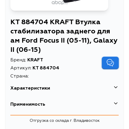
KT 884704 KRAFT Втулка
стабилизатора заднего для
ам Ford Focus II (05-11), Galaxy
II (06-15)
Бренд:
KRAFT
Артикул:
KT 884704
Страна:
Характеристики
EAN-13
4895232218981
Применимость
Высота упаковки, мм
60
Отгрузка со склада г. Владивосток
Длина упаковки, мм
62