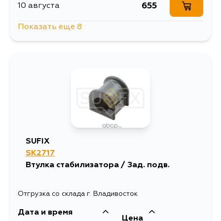
655
10 августа
Показать еще 8
785
10 августа
1365
11 августа
748
13 августа
655
13 августа
SUFIX
SK2717
655
15 августа
Втулка стабилизатора / Зад. подв.
599
30 августа
Отгрузка со склада г. Владивосток
Дата и время
666
30 августа
Цена