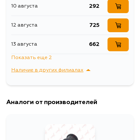
292
10 августа
Описание
Втулка стабилизатора
Втулка стабилизатора
725
12 августа
Расширенное описание
MASUMA /rear/ LAND
CRUISER/ UZJ100 [уп.2]
Товарная группа
втулки стабилизатора
662
13 августа
Ширина упаковки, мм
45
Показать еще 2
399
30 августа
Наличие в других филиалах
388
4 сентября
г. Владивосток,
Выбрать
Крыгина , д. 15
Аналоги от производителей