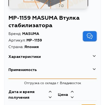
MP-1159 MASUMA Втулка
стабилизатора
Бренд:
MASUMA
Артикул:
MP-1159
Страна:
Япония
Характеристики
EAN-13
4560116946280
Применимость
Высота упаковки, мм
400
Toyota
Отгрузка со склада г. Владивосток
Длина упаковки, мм
90
Кузов
Двигатель
Дата и время
Масса, кг
0.098
Цена
FZJ100, UZJ100, UZJ100L,
1FZFE, 1HDT,
получения
UZJ100W, HDJ100, HDJ100L
1HDFTE, 2UZFE
Объем упаковки, л
0.00162