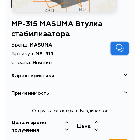
MP-315 MASUMA Втулка
стабилизатора
Бренд:
MASUMA
Артикул:
MP-315
Страна:
Япония
Характеристики
EAN-13
4560116941711
Применимость
Высота упаковки, мм
40
Lexus
Отгрузка со склада г. Владивосток
Длина упаковки, мм
85
Кузов
Двигатель
Дата и время
Масса, кг
0.095
Toyota
Цена
UZJ100
2UZFE
получения
Объем упаковки, л
0.000136
Кузов
Двигатель