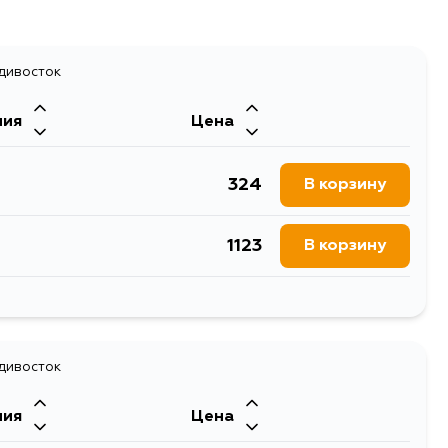
абилизатора
адивосток
ния
Цена
324
В корзину
1123
В корзину
387
В корзину
адивосток
ния
Цена