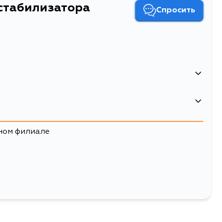
стабилизатора
Спросить
4163
ном филиале
Двигатель
D15B
25
абилизатора
абилизатора MASUMA /front/ CAPA GA6 [уп.2]