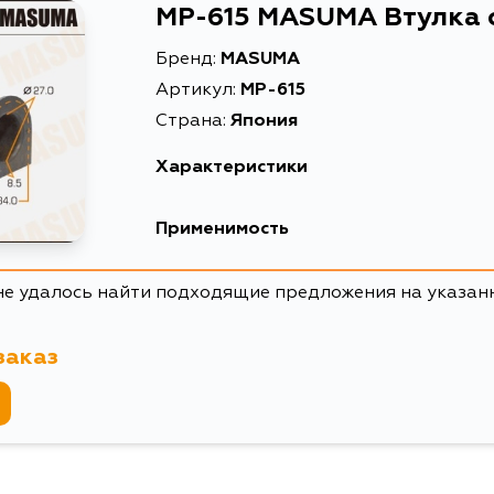
MP-615 MASUMA Втулка 
Бренд:
MASUMA
Артикул:
MP-615
Страна:
Япония
Характеристики
EAN-13
456011694
Применимость
Высота упаковки, мм
43
Honda
не удалось найти подходящие предложения на указан
Длина упаковки, мм
95
Кузов
Масса, кг
0.101
заказ
Объем упаковки, л
0.0001838
Описание
Втулка ст
Расширенное описание
Втулка ст