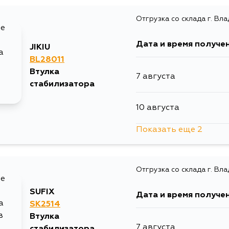
Отгрузка со склада г. Вл
Дата и время получе
JIKIU
BL28011
Втулка
7 августа
стабилизатора
10 августа
Показать еще 2
12 августа
Отгрузка со склада г. Вл
12 августа
SUFIX
Дата и время получе
SK2514
Втулка
7 августа
стабилизатора