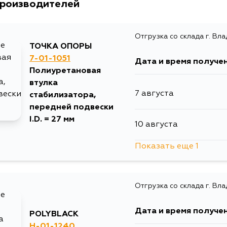
производителей
Товарная группа
втулки ст
Ширина упаковки, мм
45
Отгрузка со склада г. Вл
ТОЧКА ОПОРЫ
7-01-1051
Дата и время получе
Полиуретановая
втулка
7 августа
стабилизатора,
передней подвески
I.D. = 27 мм
10 августа
Показать еще 1
12 августа
Отгрузка со склада г. Вл
Дата и время получе
POLYBLACK
H-01-1240