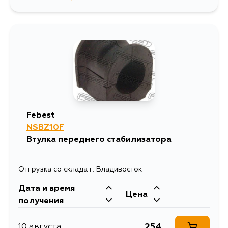
560
11 августа
1298
12 августа
672
14 августа
560
14 августа
Febest
NSBZ10F
560
15 августа
Втулка переднего стабилизатора
Отгрузка со склада г. Владивосток
Дата и время
Цена
получения
254
10 августа