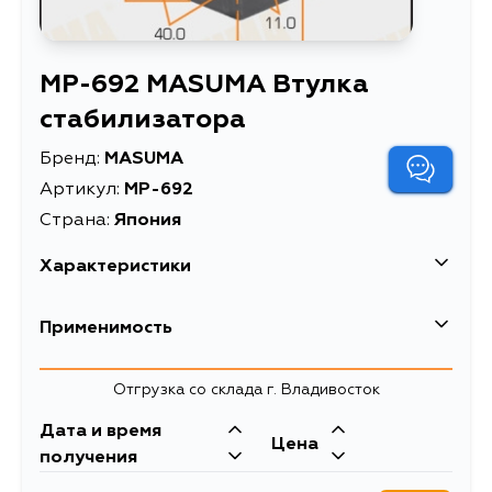
MP-692 MASUMA Втулка
стабилизатора
Бренд:
MASUMA
Артикул:
MP-692
Страна:
Япония
Характеристики
EAN-13
4560116943760
Применимость
Высота упаковки, мм
95
Nissan
Отгрузка со склада г. Владивосток
Длина упаковки, мм
42
Кузов
Двигатель
Дата и время
Масса, кг
0.088
Цена
AZ10, Z10
CGA3DE, CG13DE
получения
Объем упаковки, л
0.0001596